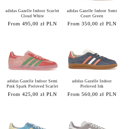
adidas Gazelle Indoor Scarlet
adidas Gazelle Indoor Semi
Cloud White
Court Green
Regular
From 495,00 zł PLN
Regular
From 350,00 zł PLN
price
price
adidas Gazelle Indoor Semi
adidas Gazelle Indoor
Pink Spark Preloved Scarlet
Preloved Ink
Regular
From 425,00 zł PLN
Regular
From 560,00 zł PLN
price
price