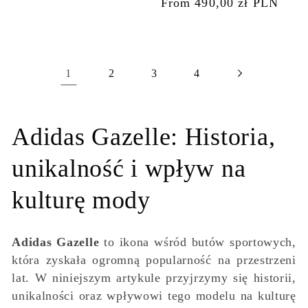
Regular
From 490,00 zł PLN
price
price
1
2
3
4
Adidas Gazelle: Historia,
unikalność i wpływ na
kulturę mody
Adidas Gazelle
to ikona wśród butów sportowych,
która zyskała ogromną popularność na przestrzeni
lat. W niniejszym artykule przyjrzymy się historii,
unikalności oraz wpływowi tego modelu na kulturę