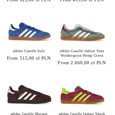
price
price
adidas Gazelle Indoor Sean
adidas Gazelle Italy
Wotherspoon Hemp Green
Regular
From 515,00 zł PLN
Regular
From 2.060,00 zł PLN
price
price
adidas Gazelle Maroon
adidas Gazelle Indoor Shock