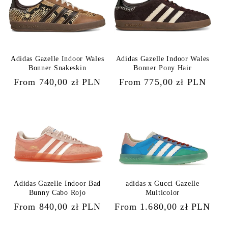
Adidas Gazelle Indoor Wales
Adidas Gazelle Indoor Wales
Bonner Snakeskin
Bonner Pony Hair
Regular
From 740,00 zł PLN
Regular
From 775,00 zł PLN
price
price
Adidas Gazelle Indoor Bad
adidas x Gucci Gazelle
Bunny Cabo Rojo
Multicolor
Regular
From 840,00 zł PLN
Regular
From 1.680,00 zł PLN
price
price