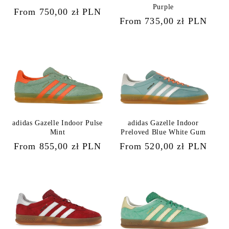
Purple
Regular
From 750,00 zł PLN
Regular
From 735,00 zł PLN
price
price
adidas Gazelle Indoor Pulse
adidas Gazelle Indoor
Mint
Preloved Blue White Gum
Regular
From 855,00 zł PLN
Regular
From 520,00 zł PLN
price
price