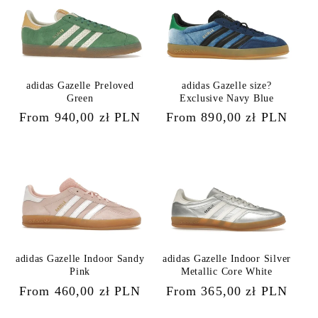
adidas Gazelle Preloved
adidas Gazelle size?
Green
Exclusive Navy Blue
Regular
From 940,00 zł PLN
Regular
From 890,00 zł PLN
price
price
adidas Gazelle Indoor Sandy
adidas Gazelle Indoor Silver
Pink
Metallic Core White
Regular
From 460,00 zł PLN
Regular
From 365,00 zł PLN
price
price