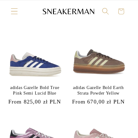
Skip to
content
Cart
adidas Gazelle Bold True
adidas Gazelle Bold Earth
Pink Semi Lucid Blue
Strata Powder Yellow
Regular
From 825,00 zł PLN
Regular
From 670,00 zł PLN
price
price