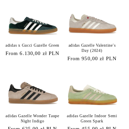
adidas x Gucci Gazelle Green
adidas Gazelle Valentine's
Day (2024)
Regular
From 6.130,00 zł PLN
Regular
From 950,00 zł PLN
price
price
adidas Gazelle Wonder Taupe
adidas Gazelle Indoor Semi
Night Indigo
Green Spark
Regular
From 625,00 zł PLN
Regular
From 455,00 zł PLN